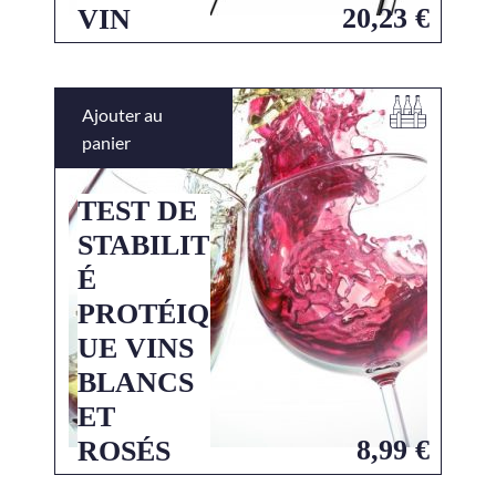
20,23
€
VIN
Ajouter au
panier
TEST DE
STABILIT
É
PROTÉIQ
UE VINS
BLANCS
ET
8,99
€
ROSÉS