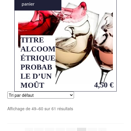
panier
TITRE
ALCOOM
ÉTRIQUE
PROBAB
LE D’UN
4,50
€
MOÛT
Affichage de 49–60 sur 61 résultats