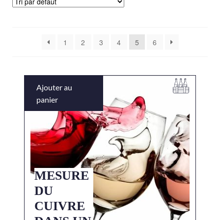
1
2
3
4
5
6
Ajouter au
panier
MESURE
DU
CUIVRE