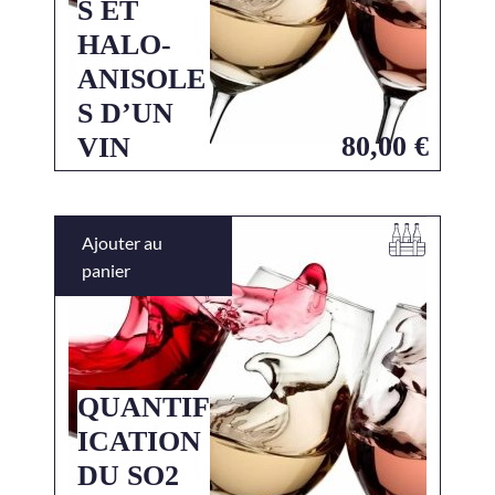
S ET
HALO-
ANISOLE
S D’UN
80,00
€
VIN
Ajouter au
panier
QUANTIF
ICATION
DU SO2