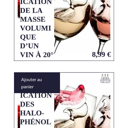
ICATION
DE LA
MASSE
VOLUMI
QUE
D’UN
8,99
€
VIN À 20°
Ajouter au
QUANTIF
panier
ICATION
DES
HALO-
PHÉNOL