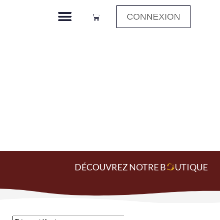
CONNEXION
Analyses
Oenologiques
Accueil
»
Analyses Oenologiques
DÉCOUVREZ NOTRE B
O
UTIQUE