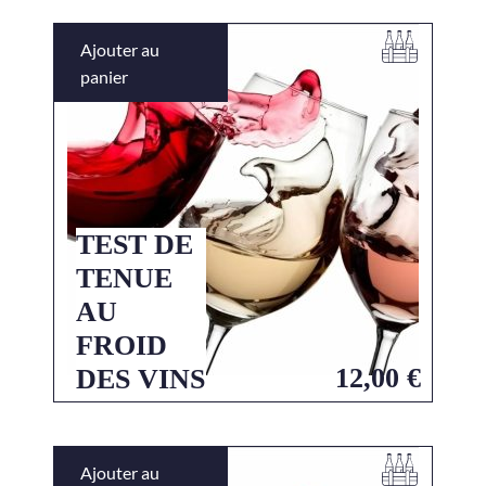
Ajouter au
panier
TEST DE
TENUE
AU
FROID
12,00
€
DES VINS
Ajouter au