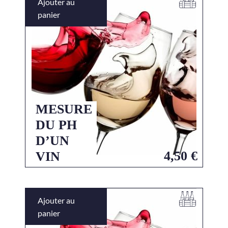
Ajouter au
panier
MESURE
DU PH
D’UN
4,50
€
VIN
Ajouter au
panier