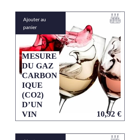
Ajouter au
panier
MESURE
DU GAZ
CARBON
IQUE
(CO2)
D’UN
10,92
€
VIN