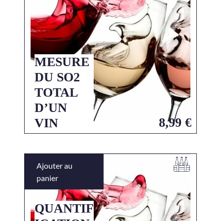
MESURE
DU SO2
TOTAL
D’UN
8,99
€
VIN
Ajouter au
panier
QUANTIF