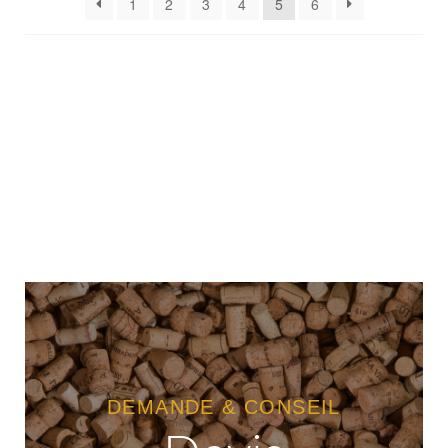
1
2
3
4
5
6
DEMANDE & CONSEIL