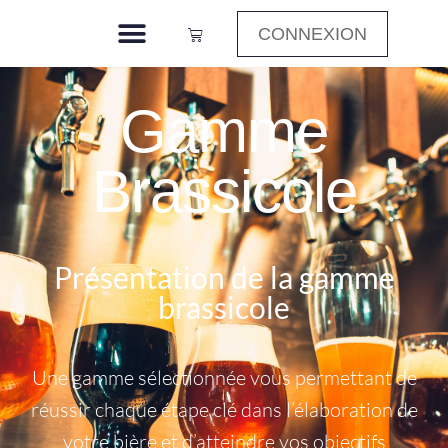
CONNEXION
Gamme
Brassicole
Présentation de la gamme
brassicole
Une gamme sélectionnée vous permettant de
réussir chaque étape clé dans l’élaboration de
votre bière et d’atteindre vos objectifs