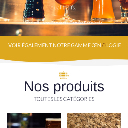
qualitatifs.
Accueil
»
Nos Gammes
»
Gamme Brassicole
VOIR ÉGALEMENT NOTRE GAMME ŒN
O
LOGIE
Nos produits
TOUTES LES CATÉGORIES