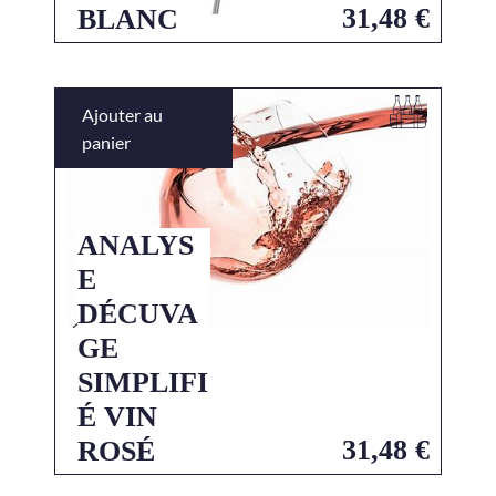
31,48
€
BLANC
Ajouter au
panier
ANALYS
E
DÉCUVA
GE
SIMPLIFI
É VIN
31,48
€
ROSÉ