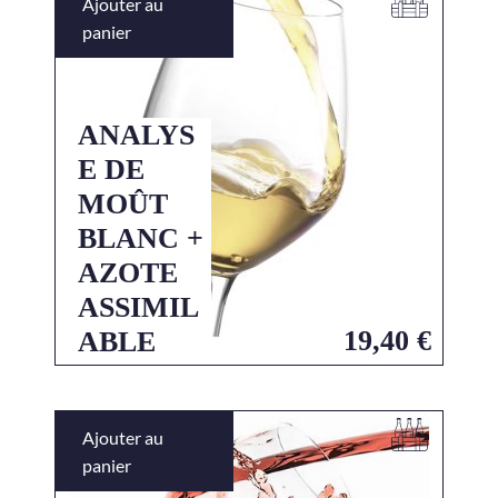
Ajouter au
panier
ANALYS
E DE
MOÛT
BLANC +
AZOTE
ASSIMIL
19,40
€
ABLE
Ajouter au
panier