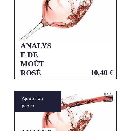
ANALYS
E DE
MOÛT
10,40
€
ROSÉ
Ajouter au
panier