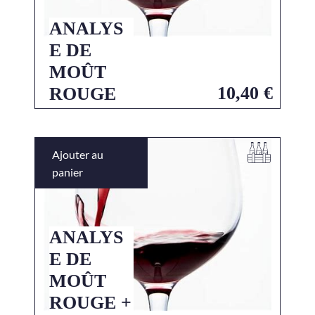
ANALYS
E DE
MOÛT
10,40
€
ROUGE
Ajouter au
panier
ANALYS
E DE
MOÛT
ROUGE +