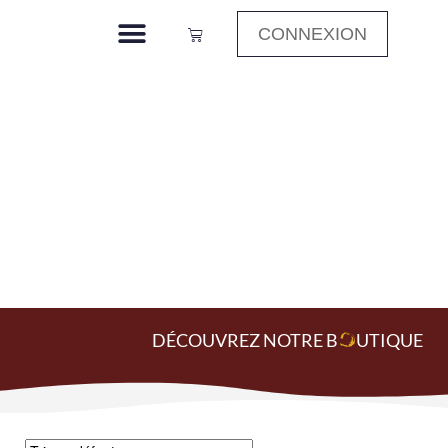
CONNEXION
Analyses sur
mouts
Accueil
»
Analyses Oenologiques
»
Analyses sur mouts
DÉCOUVREZ NOTRE B
O
UTIQUE