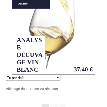
panier
ANALYS
E
DÉCUVA
GE VIN
37,40
€
BLANC
Affichage de 1–12 sur 20 résultats