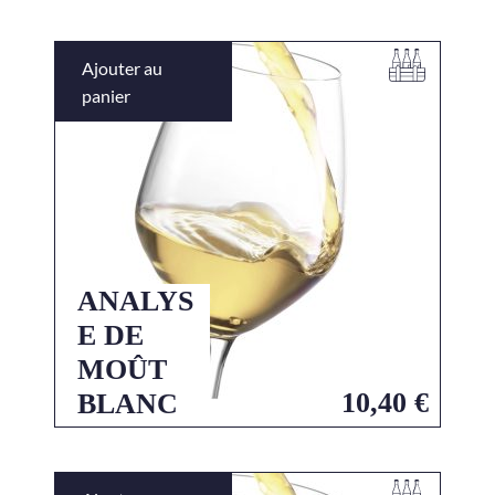
Ajouter au
panier
ANALYS
E DE
MOÛT
10,40
€
BLANC