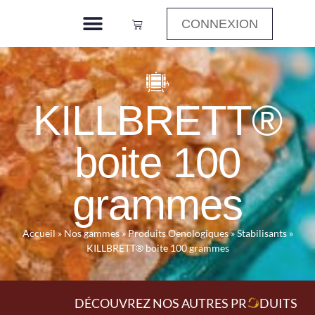
CONNEXION
KILLBRETT®
boite 100
grammes
Accueil
»
Nos gammes
»
Produits Oenologiques
»
Stabilisants
»
KILLBRETT® boite 100 grammes
DÉCOUVREZ NOS AUTRES PR
O
DUITS