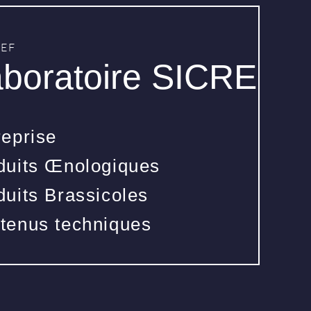
REF
boratoire SICRE
reprise
duits Œnologiques
duits Brassicoles
tenus techniques