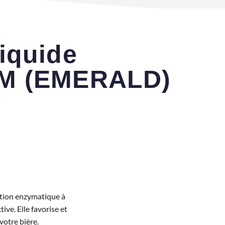
iquide
M (EMERALD)
tion enzymatique à
ve. Elle favorise et
votre bière.