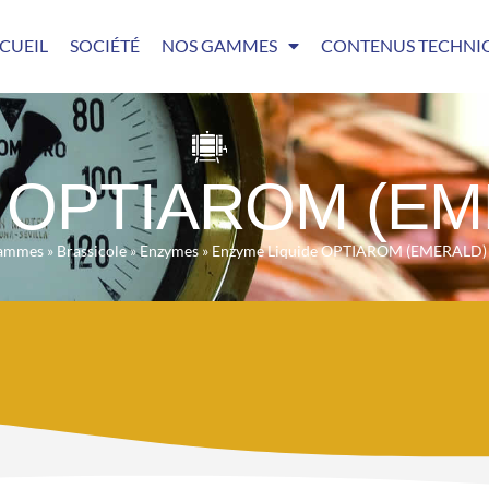
CUEIL
SOCIÉTÉ
NOS GAMMES
CONTENUS TECHNI
e OPTIAROM (EM
gammes
»
Brassicole
»
Enzymes
»
Enzyme Liquide OPTIAROM (EMERALD) 