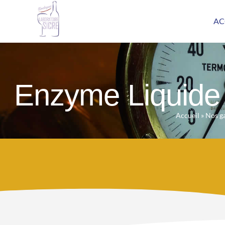
AC
Enzyme Liquid
Accueil
»
Nos 