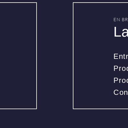
EN B
La
Ent
Pro
Pro
Con