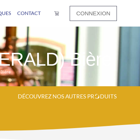
QUES
CONTACT
CONNEXION
ERALD) Bière
Bière
DÉCOUVREZ NOS AUTRES PR
O
DUITS