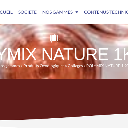
CUEIL
SOCIÉTÉ
NOS GAMMES
CONTENUS TECHNI
YMIX NATURE 1
os gammes
»
Produits Oenologiques
»
Collages
»
POLYMIX NATURE 1K