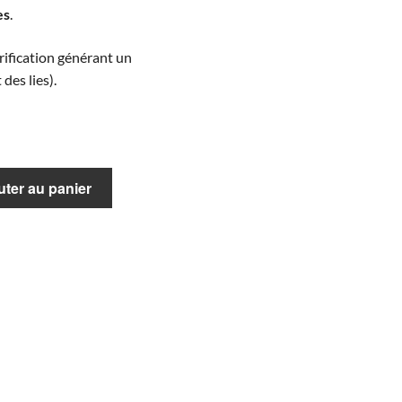
es
.
rification générant un
des lies).
uter au panier