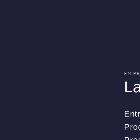
EN B
La
Ent
Pro
Pro