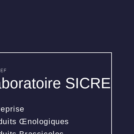
REF
boratoire SICRE
reprise
duits Œnologiques
duits Brassicoles