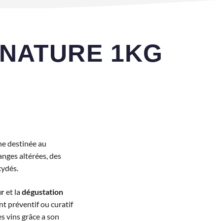
 NATURE 1KG
ne destinée au
nges altérées, des
xydés.
ur
et la
dégustation
ent préventif ou curatif
s vins grâce a son