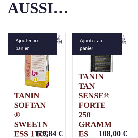
AUSSI…
Ajouter au
Ajouter au
panier
panier
TANIN
TAN
TANIN
SENSE®
SOFTAN
FORTE
®
250
SWEETN
GRAMM
179,84
€
108,00
€
ESS 1 KG
ES