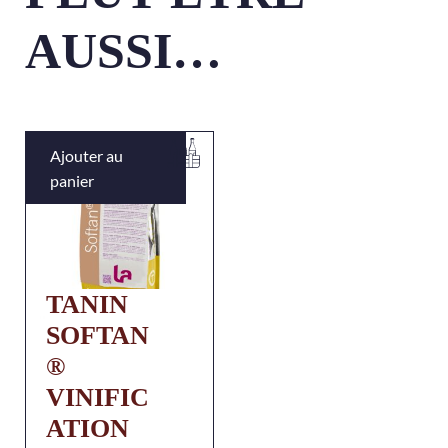
AUSSI…
Ajouter au
panier
TANIN
SOFTAN
®
VINIFIC
ATION