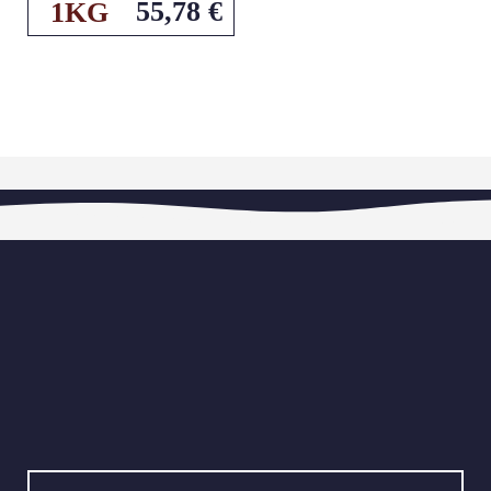
55,78
€
1KG