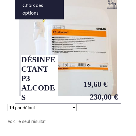
Choix des
options
DÉSINFE
CTANT
P3
19,60
€
–
ALCODE
230,00
€
S
Voici le seul résultat