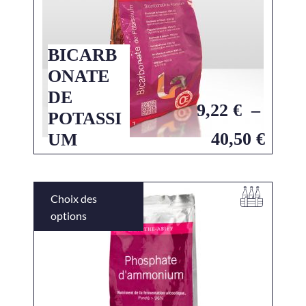
BICARB
ONATE
DE
9,22
€
–
POTASSI
40,50
€
UM
Choix des
options