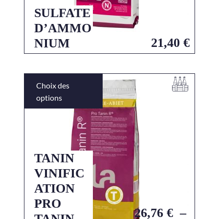
SULFATE
D’AMMO
21,40
€
NIUM
Choix des
options
TANIN
VINIFIC
ATION
PRO
26,76
€
–
TANIN