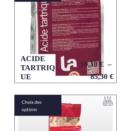
ACIDE
19,18
€
–
TARTRIQ
85,30
€
UE
Choix des
options