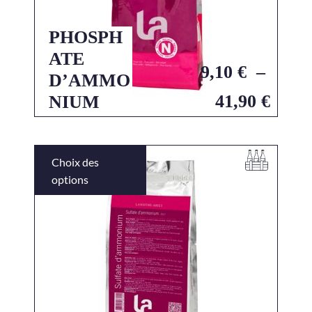
PHOSPH
ATE
9,10
€
–
D’AMMO
41,90
€
NIUM
Choix des
options