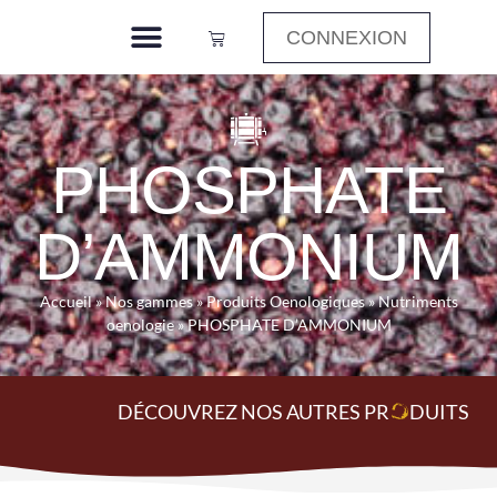
CONNEXION
PHOSPHATE
D’AMMONIUM
Accueil
»
Nos gammes
»
Produits Oenologiques
»
Nutriments
oenologie
»
PHOSPHATE D’AMMONIUM
DÉCOUVREZ NOS AUTRES PR
O
DUITS