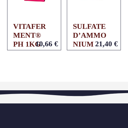
VITAFER
SULFATE
MENT®
D’AMMO
10,66
€
21,40
€
PH 1KG
NIUM